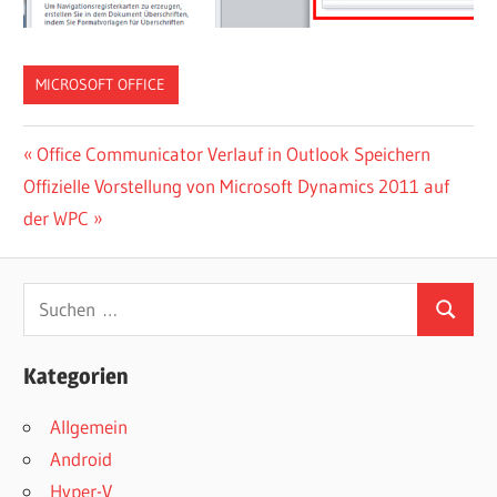
MICROSOFT OFFICE
Beitragsnavigation
Vorheriger
Office Communicator Verlauf in Outlook Speichern
Nächster
Beitrag:
Offizielle Vorstellung von Microsoft Dynamics 2011 auf
Beitrag:
der WPC
Suchen
Suchen
nach:
Kategorien
Allgemein
Android
Hyper-V