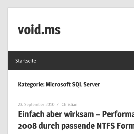
Zum
Inhalt
void.ms
springen
home
of
Startseite
void
Kategorie:
Microsoft SQL Server
23. September 2010
Christian
Einfach aber wirksam – Performa
2008 durch passende NTFS Form